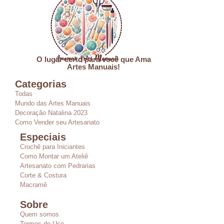
O lugar certo para você que Ama
Artes Manuais!
Categorias
Todas
Mundo das Artes Manuais
Decoração Natalina 2023
Como Vender seu Artesanato
Especiais
Crochê para Iniciantes
Como Montar um Ateliê
Artesanato com Pedrarias
Corte & Costura
Macramê
Sobre
Quem somos
Termos de Uso