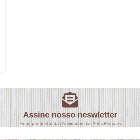
Assine nosso neswletter
Fique por dentro das Novidades das Artes Manuais