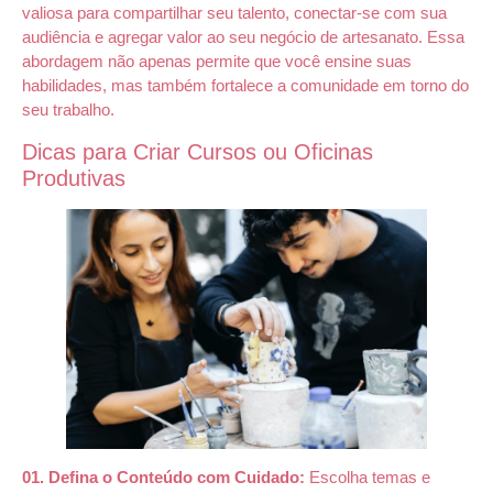
valiosa para compartilhar seu talento, conectar-se com sua
audiência e agregar valor ao seu negócio de artesanato. Essa
abordagem não apenas permite que você ensine suas
habilidades, mas também fortalece a comunidade em torno do
seu trabalho.
Dicas para Criar Cursos ou Oficinas
Produtivas
01. Defina o Conteúdo com Cuidado:
Escolha temas e