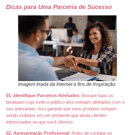
Dicas para Uma Parceria de Sucesso
Imagem tirada da Internet a fins de Inspiração.
01.
Identifique Parceiros Alinhados
:
Busque lojas ou
boutiques cujo estilo e público-alvo estejam alinhados com o
seu artesanato. Isso garante que seus produtos estejam
sendo exibidos em um ambiente que atraia clientes
interessados no que você oferece.
02.
Apresentação Profissional
:
Antes de contatar os