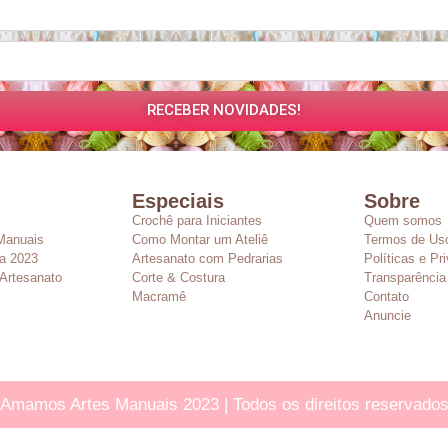
RECEBER NOVIDADES!
Especiais
Sobre
Crochê para Iniciantes
Quem somos
Manuais
Como Montar um Ateliê
Termos de Us
a 2023
Artesanato com Pedrarias
Políticas e Pr
Artesanato
Corte & Costura
Transparência
Macramê
Contato
Anuncie
Amamos Artes Manuais 2023 | Todos os direitos reservado