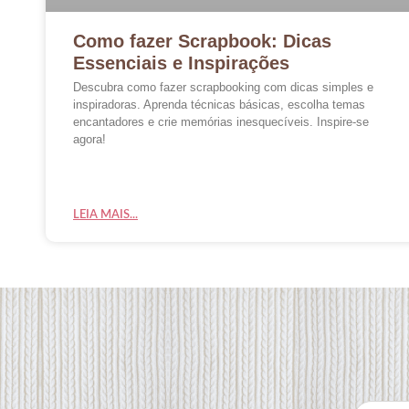
Como fazer Scrapbook: Dicas
Essenciais e Inspirações
Descubra como fazer scrapbooking com dicas simples e
inspiradoras. Aprenda técnicas básicas, escolha temas
encantadores e crie memórias inesquecíveis. Inspire-se
agora!
LEIA MAIS...