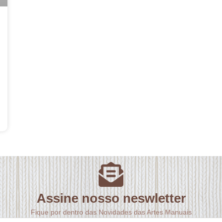
Assine nosso neswletter
Fique por dentro das Novidades das Artes Manuais