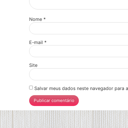
Nome
*
E-mail
*
Site
Salvar meus dados neste navegador para a