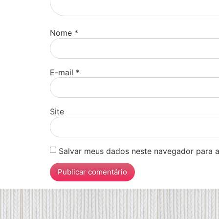
Nome
*
E-mail
*
Site
Salvar meus dados neste navegador para a