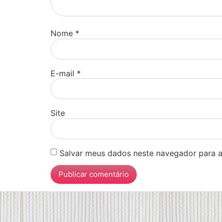
Nome
*
E-mail
*
Site
Salvar meus dados neste navegador para a