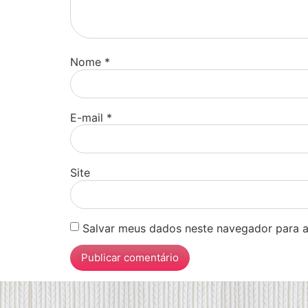
Nome
*
E-mail
*
Site
Salvar meus dados neste navegador para a