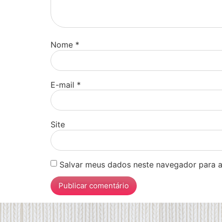
Nome
*
E-mail
*
Site
Salvar meus dados neste navegador para a