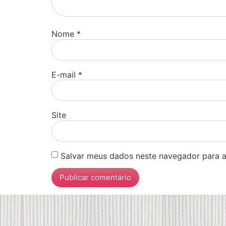
Nome
*
E-mail
*
Site
Salvar meus dados neste navegador para a