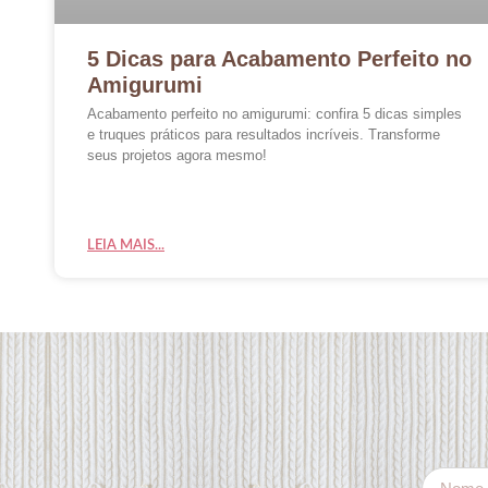
5 Dicas para Acabamento Perfeito no
Amigurumi
Acabamento perfeito no amigurumi: confira 5 dicas simples
e truques práticos para resultados incríveis. Transforme
seus projetos agora mesmo!
LEIA MAIS...