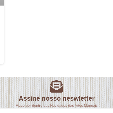
Assine nosso neswletter
Fique por dentro das Novidades das Artes Manuais