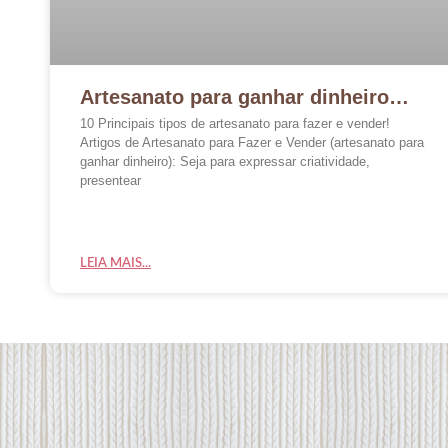
Artesanato para ganhar dinheiro…
10 Principais tipos de artesanato para fazer e vender!
Artigos de Artesanato para Fazer e Vender (artesanato para
ganhar dinheiro): Seja para expressar criatividade,
presentear
LEIA MAIS...