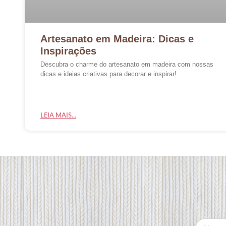
Artesanato em Madeira: Dicas e
Inspirações
Descubra o charme do artesanato em madeira com nossas
dicas e ideias criativas para decorar e inspirar!
LEIA MAIS...