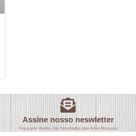
Assine nosso neswletter
Fique por dentro das Novidades das Artes Manuais