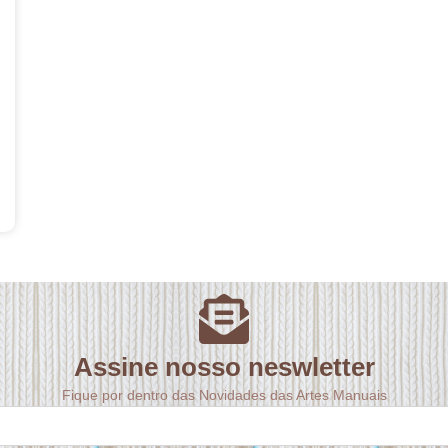
Assine nosso neswletter
Fique por dentro das Novidades das Artes Manuais