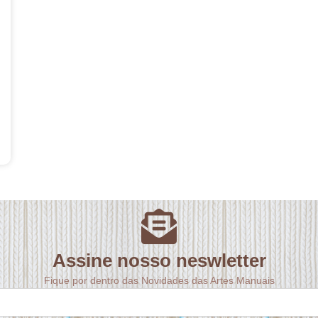
Assine nosso neswletter
Fique por dentro das Novidades das Artes Manuais