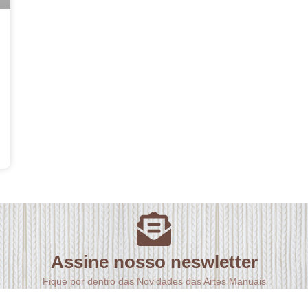
Assine nosso neswletter
Fique por dentro das Novidades das Artes Manuais