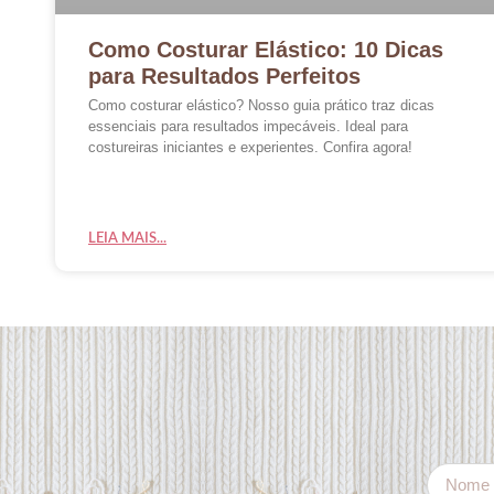
Como Costurar Elástico: 10 Dicas
para Resultados Perfeitos
Como costurar elástico? Nosso guia prático traz dicas
essenciais para resultados impecáveis. Ideal para
costureiras iniciantes e experientes. Confira agora!
LEIA MAIS...