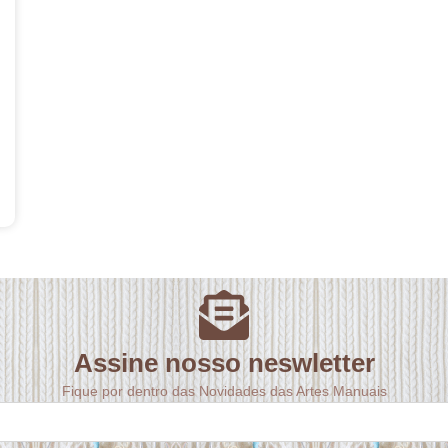
Assine nosso neswletter
Fique por dentro das Novidades das Artes Manuais