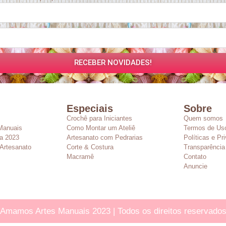
RECEBER NOVIDADES!
Especiais
Sobre
Crochê para Iniciantes
Quem somos
Manuais
Como Montar um Ateliê
Termos de Us
a 2023
Artesanato com Pedrarias
Políticas e Pr
Artesanato
Corte & Costura
Transparência
Macramê
Contato
Anuncie
Amamos Artes Manuais 2023 | Todos os direitos reservado