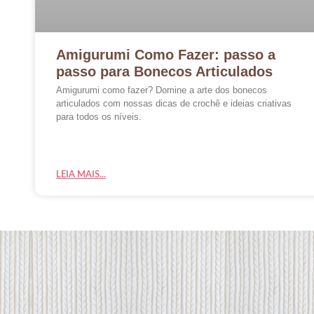
Amigurumi Como Fazer: passo a
passo para Bonecos Articulados
Amigurumi como fazer? Domine a arte dos bonecos
articulados com nossas dicas de crochê e ideias criativas
para todos os níveis.
LEIA MAIS...