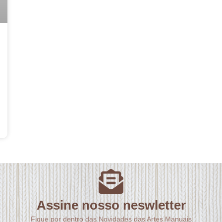
Assine nosso neswletter
Fique por dentro das Novidades das Artes Manuais