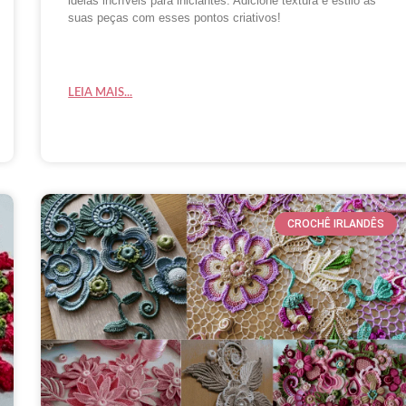
ideias incríveis para iniciantes. Adicione textura e estilo às
suas peças com esses pontos criativos!
LEIA MAIS...
CROCHÊ IRLANDÊS