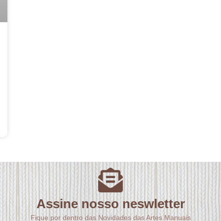
Assine nosso neswletter
Fique por dentro das Novidades das Artes Manuais