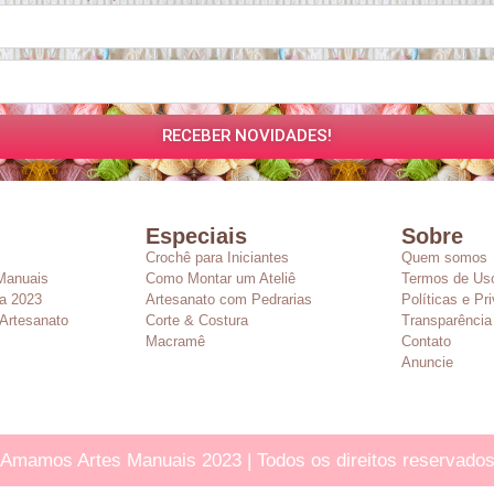
RECEBER NOVIDADES!
Especiais
Sobre
Crochê para Iniciantes
Quem somos
Manuais
Como Montar um Ateliê
Termos de Us
a 2023
Artesanato com Pedrarias
Políticas e Pr
Artesanato
Corte & Costura
Transparência
Macramê
Contato
Anuncie
Amamos Artes Manuais 2023 | Todos os direitos reservado