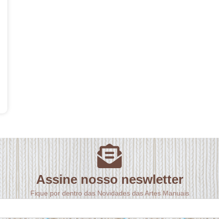
Assine nosso neswletter
Fique por dentro das Novidades das Artes Manuais