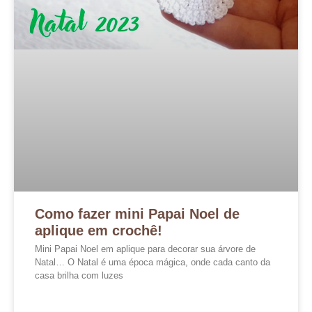
Como fazer mini Papai Noel de
aplique em crochê!
Mini Papai Noel em aplique para decorar sua árvore de
Natal… O Natal é uma época mágica, onde cada canto da
casa brilha com luzes