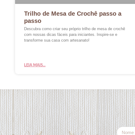
Trilho de Mesa de Crochê passo a
passo
Descubra como criar seu próprio trilho de mesa de crochê
com nossas dicas fáceis para iniciantes. Inspire-se e
transforme sua casa com artesanato!
LEIA MAIS...