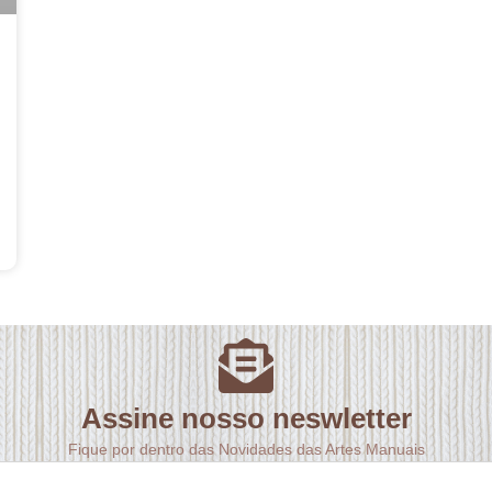
Assine nosso neswletter
Fique por dentro das Novidades das Artes Manuais