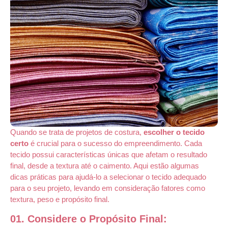
Quando se trata de projetos de costura,
escolher o tecido
certo
é crucial para o sucesso do empreendimento. Cada
tecido possui características únicas que afetam o resultado
final, desde a textura até o caimento. Aqui estão algumas
dicas práticas para ajudá-lo a selecionar o tecido adequado
para o seu projeto, levando em consideração fatores como
textura, peso e propósito final.
01. Considere o Propósito Final: