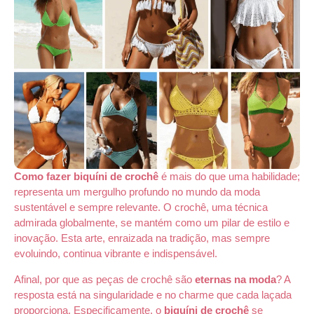
Como fazer biquíni de crochê
é mais do que uma habilidade;
representa um mergulho profundo no mundo da moda
sustentável e sempre relevante. O crochê, uma técnica
admirada globalmente, se mantém como um pilar de estilo e
inovação. Esta arte, enraizada na tradição, mas sempre
evoluindo, continua vibrante e indispensável.
Afinal, por que as peças de crochê são
eternas na moda
? A
resposta está na singularidade e no charme que cada laçada
proporciona. Especificamente, o
biquíni de crochê
se