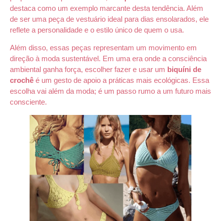
destaca como um exemplo marcante desta tendência. Além
de ser uma peça de vestuário ideal para dias ensolarados, ele
reflete a personalidade e o estilo único de quem o usa.
Além disso, essas peças representam um movimento em
direção à moda sustentável. Em uma era onde a consciência
ambiental ganha força, escolher fazer e usar um
biquíni de
crochê
é um gesto de apoio a práticas mais ecológicas. Essa
escolha vai além da moda; é um passo rumo a um futuro mais
consciente.