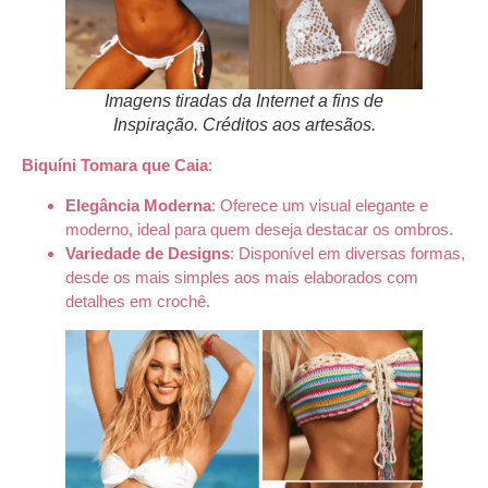
Imagens tiradas da Internet a fins de
Inspiração. Créditos aos artesãos.
Biquíni Tomara que Caia
:
Elegância Moderna
: Oferece um visual elegante e
moderno, ideal para quem deseja destacar os ombros.
Variedade de Designs
: Disponível em diversas formas,
desde os mais simples aos mais elaborados com
detalhes em crochê.