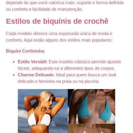
depende do que você valoriza mais: suporte e forma definida
ou conforto e facilidade de manutenção.
Estilos de biquínis de crochê
Cada modelo oferece uma expressão única de moda e
conforto. Aqui estão alguns dos estilos mais populares:
Biquíni Cortininha
:
Estilo Versátil
: Este modelo clássico permite ajustes
fáceis, adequando-se a diferentes tipos de corpos.
Charme Delicado
: Ideal para quem busca um look
delicado e feminino na praia ou na piscina.