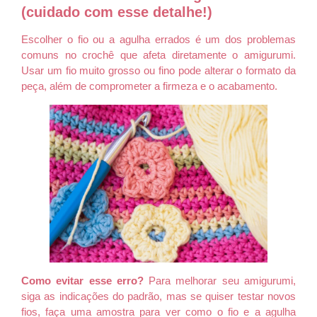
(cuidado com esse detalhe!)
Escolher o fio ou a agulha errados é um dos problemas
comuns no crochê que afeta diretamente o amigurumi.
Usar um fio muito grosso ou fino pode alterar o formato da
peça, além de comprometer a firmeza e o acabamento.
Como evitar esse erro?
Para melhorar seu amigurumi,
siga as indicações do padrão, mas se quiser testar novos
fios, faça uma amostra para ver como o fio e a agulha