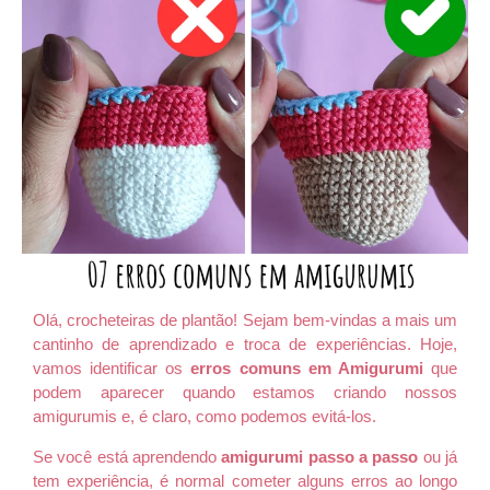
Olá, crocheteiras de plantão! Sejam bem-vindas a mais um
cantinho de aprendizado e troca de experiências. Hoje,
vamos identificar os
erros comuns em Amigurumi
que
podem aparecer quando estamos criando nossos
amigurumis e, é claro, como podemos evitá-los.
Se você está aprendendo
amigurumi passo a passo
ou já
tem experiência, é normal cometer alguns erros ao longo