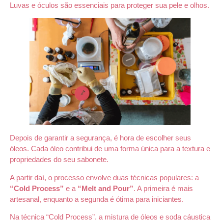
Luvas e óculos são essenciais para proteger sua pele e olhos.
Depois de garantir a segurança, é hora de escolher seus
óleos. Cada óleo contribui de uma forma única para a textura e
propriedades do seu sabonete.
A partir daí, o processo envolve duas técnicas populares: a
“Cold Process”
e a
“Melt and Pour”
. A primeira é mais
artesanal, enquanto a segunda é ótima para iniciantes.
Na técnica “Cold Process”, a mistura de óleos e soda cáustica