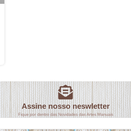
Assine nosso neswletter
Fique por dentro das Novidades das Artes Manuais