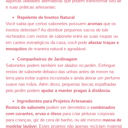
algumas utilidades alternativas que podem transformar seu lar
e suas práticas artesanais:
Repelente de Insetos Natural
Você sabia que certos sabonetes possuem
aromas
que os
insetos detestam? Ao distribuir pequenos sacos de tule
recheados com restos de sabonete entre as suas roupas ou
em cantos estratégicos da casa, você pode
afastar traças e
mosquitos
de maneira natural e agradável.
Companheiros de Jardinagem
Sabonetes podem também ser aliados no jardim. Esfregue
restos de sabonete debaixo das unhas antes de mexer na
terra para evitar sujeira incrustada e ainda deixar um perfume
suave nas mãos. Além disso, pequenas lascas espalhadas
pelo jardim podem
ajudar a manter pragas à distância
.
Ingredientes para Projetos Artesanais
Restos de sabonete
podem ser derretidos e
combinados
com corantes, ervas e óleos
para criar pinturas corporais
para crianças, giz de cera de banho, ou até mesmo
massa de
modelar laváve
l. Estes projetos não apenas reciclam material