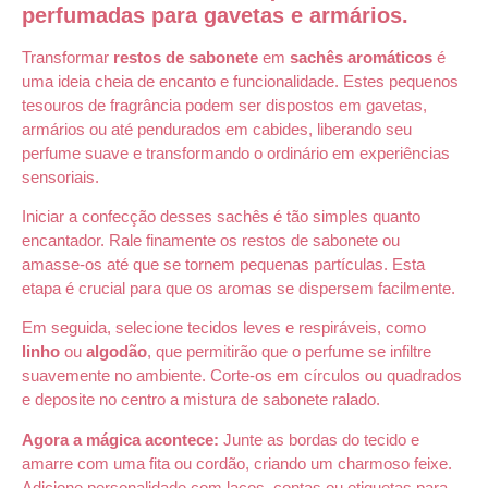
perfumadas para gavetas e armários.
Transformar
restos de sabonete
em
sachês aromáticos
é
uma ideia cheia de encanto e funcionalidade. Estes pequenos
tesouros de fragrância podem ser dispostos em gavetas,
armários ou até pendurados em cabides, liberando seu
perfume suave e transformando o ordinário em experiências
sensoriais.
Iniciar a confecção desses sachês é tão simples quanto
encantador. Rale finamente os restos de sabonete ou
amasse-os até que se tornem pequenas partículas. Esta
etapa é crucial para que os aromas se dispersem facilmente.
Em seguida, selecione tecidos leves e respiráveis, como
linho
ou
algodão
, que permitirão que o perfume se infiltre
suavemente no ambiente. Corte-os em círculos ou quadrados
e deposite no centro a mistura de sabonete ralado.
Agora a mágica acontece:
Junte as bordas do tecido e
amarre com uma fita ou cordão, criando um charmoso feixe.
Adicione personalidade com laços, contas ou etiquetas para