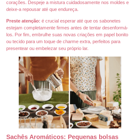
corações. Despeje a mistura cuidadosamente nos moldes e
deixe-a repousar até que endureça.
Preste atenção:
é crucial esperar até que os sabonetes
estejam completamente firmes antes de tentar desenformá-
los. Por fim, embrulhe suas novas criações em papel bonito
ou tecido para um toque de charme extra, perfeitos para
presentear ou embelezar seu próprio lar.
Sachês Aromáticos: Pequenas bolsas