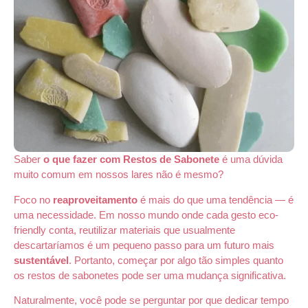
Saber
o que fazer com Restos de Sabonete
é uma dúvida
muito comum em nossos lares não é mesmo?
Foco no
reaproveitamento
é mais do que uma tendência — é
uma necessidade. Em nosso mundo onde cada gesto eco-
friendly conta, reutilizar materiais que usualmente
descartaríamos é um pequeno passo para um futuro mais
sustentável
. Portanto, começar por algo tão simples quanto
os restos de sabonetes pode ser uma mudança significativa.
Naturalmente, você pode se perguntar por que dedicar tempo