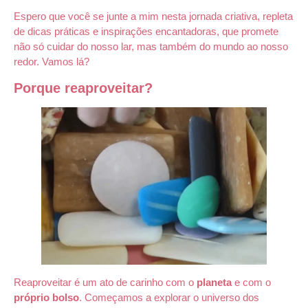
Espero que você se junte a mim nesta jornada criativa, repleta
de dicas práticas e inspirações encantadoras, que promete
não só cuidar do nosso lar, mas também do mundo ao nosso
redor. Vamos lá?
Porque reaproveitar?
Reaproveitar é um ato de carinho com o
planeta
e com o
próprio bolso
. Começamos a explorar o universo dos